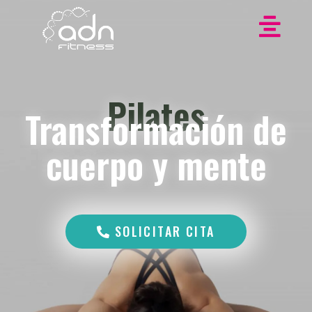
Pilates
Transformación de
cuerpo y mente
SOLICITAR CITA